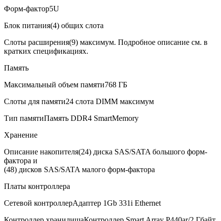
Форм-фактор
5U
В корзину
Блок питания
(4) общих слота
Оплата и доставка
Слоты расширения
(9) максимум. Подробное описание см. в
кратких спецификациях.
Память
Максимальный объем памяти
768 ГБ
Слоты для памяти
24 слота DIMM максимум
Тип памяти
Память DDR4 SmartMemory
Хранение
Описание накопителя
(24) диска SAS/SATA большого форм-
фактора и
(48) дисков SAS/SATA малого форм-фактора
Платы контроллера
Сетевой контроллер
Адаптер 1Gb 331i Ethernet
Контроллер хранилища
Контроллер Smart Array P440ar/2 Гбайт