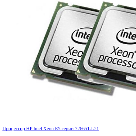
Процессор HP Intel Xeon E5 серии
726651-L21