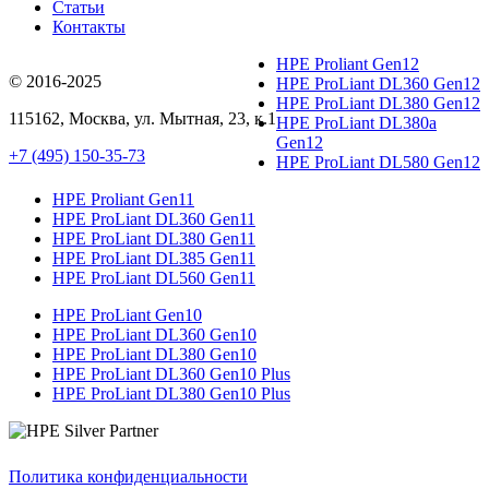
Статьи
Контакты
HPE Proliant Gen12
© 2016-2025
HPE ProLiant DL360 Gen12
HPE ProLiant DL380 Gen12
115162
,
Москва
, ул.
Мытная, 23
, к.1
HPE ProLiant DL380a
Gen12
+7 (495) 150-35-73
HPE ProLiant DL580 Gen12
HPE Proliant Gen11
HPE ProLiant DL360 Gen11
HPE ProLiant DL380 Gen11
HPE ProLiant DL385 Gen11
HPE ProLiant DL560 Gen11
HPE ProLiant Gen10
HPE ProLiant DL360 Gen10
HPE ProLiant DL380 Gen10
HPE ProLiant DL360 Gen10 Plus
HPE ProLiant DL380 Gen10 Plus
Политика конфиденциальности