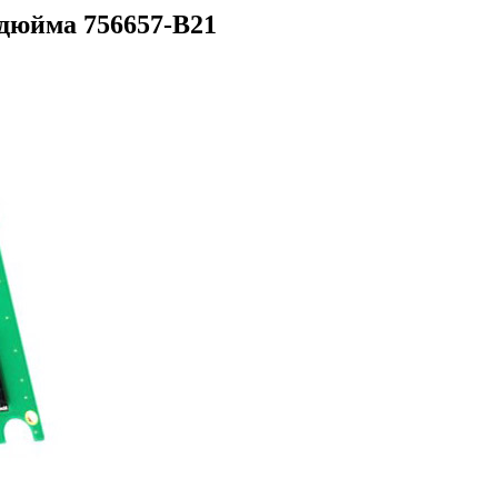
дюйма 756657-B21