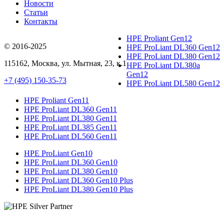
Новости
Статьи
Контакты
HPE Proliant Gen12
© 2016-2025
HPE ProLiant DL360 Gen12
HPE ProLiant DL380 Gen12
115162
,
Москва
, ул.
Мытная, 23
, к.1
HPE ProLiant DL380a
Gen12
+7 (495) 150-35-73
HPE ProLiant DL580 Gen12
HPE Proliant Gen11
HPE ProLiant DL360 Gen11
HPE ProLiant DL380 Gen11
HPE ProLiant DL385 Gen11
HPE ProLiant DL560 Gen11
HPE ProLiant Gen10
HPE ProLiant DL360 Gen10
HPE ProLiant DL380 Gen10
HPE ProLiant DL360 Gen10 Plus
HPE ProLiant DL380 Gen10 Plus