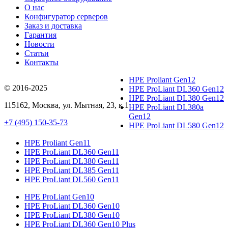
О нас
Конфигуратор серверов
Заказ и доставка
Гарантия
Новости
Статьи
Контакты
HPE Proliant Gen12
© 2016-2025
HPE ProLiant DL360 Gen12
HPE ProLiant DL380 Gen12
115162
,
Москва
, ул.
Мытная, 23
, к.1
HPE ProLiant DL380a
Gen12
+7 (495) 150-35-73
HPE ProLiant DL580 Gen12
HPE Proliant Gen11
HPE ProLiant DL360 Gen11
HPE ProLiant DL380 Gen11
HPE ProLiant DL385 Gen11
HPE ProLiant DL560 Gen11
HPE ProLiant Gen10
HPE ProLiant DL360 Gen10
HPE ProLiant DL380 Gen10
HPE ProLiant DL360 Gen10 Plus