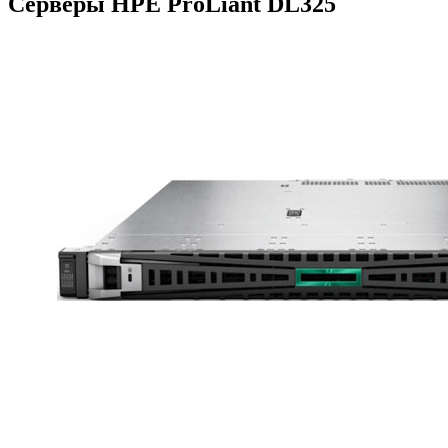
Серверы HPE ProLiant DL325