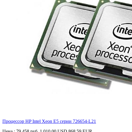
Процессор HP Intel Xeon E5 серии
726654-L21
Цена :
79 458 руб.
1 010.00 USD
868.59 EUR