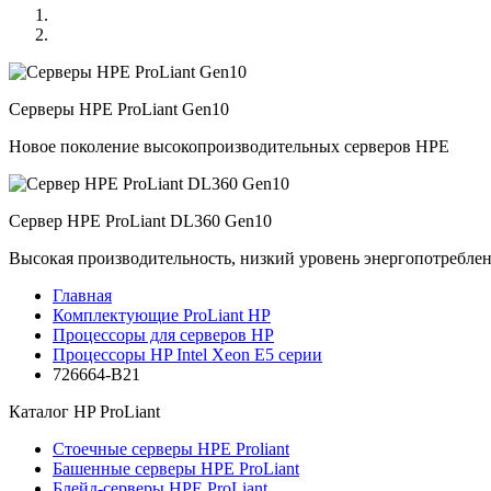
Серверы HPE ProLiant Gen10
Новое поколение высокопроизводительных серверов HPE
Сервер HPE ProLiant DL360 Gen10
Высокая производительность, низкий уровень энергопотребле
Главная
Комплектующие ProLiant HP
Процессоры для серверов HP
Процессоры HP Intel Xeon E5 серии
726664-B21
Каталог
HP ProLiant
Стоечные серверы HPE Proliant
Башенные серверы HPE ProLiant
Блейд-серверы HPE ProLiant