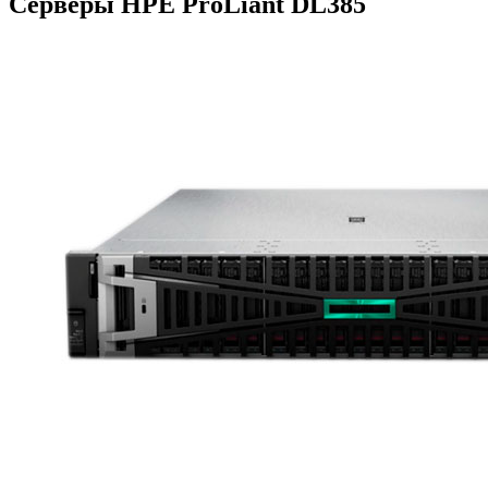
Серверы HPE ProLiant DL385