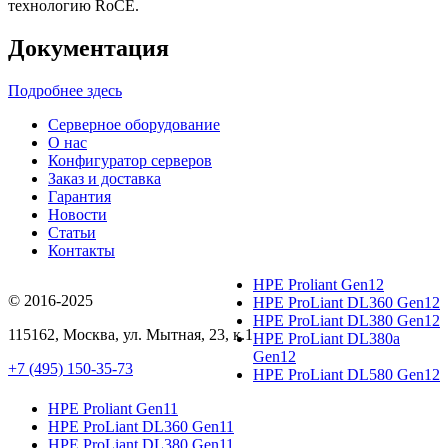
технологию RoCE.
Документация
Подробнее здесь
Серверное оборудование
О нас
Конфигуратор серверов
Заказ и доставка
Гарантия
Новости
Статьи
Контакты
HPE Proliant Gen12
© 2016-2025
HPE ProLiant DL360 Gen12
HPE ProLiant DL380 Gen12
115162
,
Москва
, ул.
Мытная, 23
, к.1
HPE ProLiant DL380a
Gen12
+7 (495) 150-35-73
HPE ProLiant DL580 Gen12
HPE Proliant Gen11
HPE ProLiant DL360 Gen11
HPE ProLiant DL380 Gen11