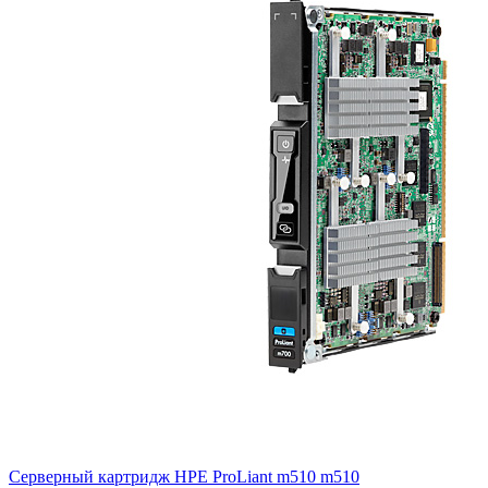
Серверный картридж HPE ProLiant m510
m510