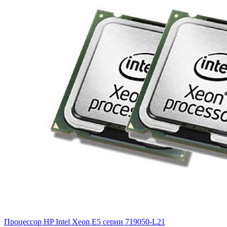
Процессор HP Intel Xeon E5 серии
719050-L21