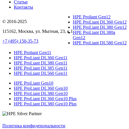
Статьи
Контакты
HPE Proliant Gen12
© 2016-2025
HPE ProLiant DL360 Gen12
HPE ProLiant DL380 Gen12
115162
,
Москва
, ул.
Мытная, 23
, к.1
HPE ProLiant DL380a
Gen12
+7 (495) 150-35-73
HPE ProLiant DL580 Gen12
HPE Proliant Gen11
HPE ProLiant DL360 Gen11
HPE ProLiant DL380 Gen11
HPE ProLiant DL385 Gen11
HPE ProLiant DL560 Gen11
HPE ProLiant Gen10
HPE ProLiant DL360 Gen10
HPE ProLiant DL380 Gen10
HPE ProLiant DL360 Gen10 Plus
HPE ProLiant DL380 Gen10 Plus
Политика конфиденциальности