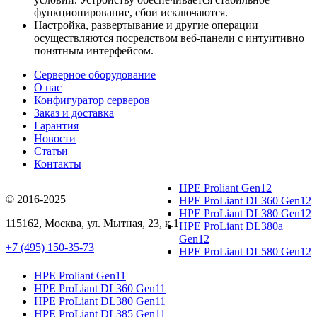
функционирование, сбои исключаются.
Настройка, развертывание и другие операции
осуществляются посредством веб-панели с интуитивно
понятным интерфейсом.
Серверное оборудование
О нас
Конфигуратор серверов
Заказ и доставка
Гарантия
Новости
Статьи
Контакты
HPE Proliant Gen12
© 2016-2025
HPE ProLiant DL360 Gen12
HPE ProLiant DL380 Gen12
115162
,
Москва
, ул.
Мытная, 23
, к.1
HPE ProLiant DL380a
Gen12
+7 (495) 150-35-73
HPE ProLiant DL580 Gen12
HPE Proliant Gen11
HPE ProLiant DL360 Gen11
HPE ProLiant DL380 Gen11
HPE ProLiant DL385 Gen11