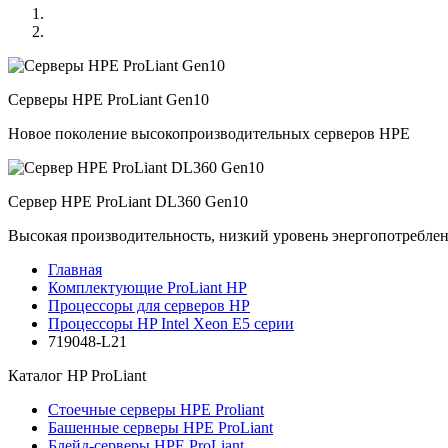
Серверы HPE ProLiant Gen10
Новое поколение высокопроизводительных серверов HPE
Сервер HPE ProLiant DL360 Gen10
Высокая производительность, низкий уровень энергопотребле
Главная
Комплектующие ProLiant HP
Процессоры для серверов HP
Процессоры HP Intel Xeon E5 серии
719048-L21
Каталог
HP ProLiant
Стоечные серверы HPE Proliant
Башенные серверы HPE ProLiant
Блейд-серверы HPE ProLiant