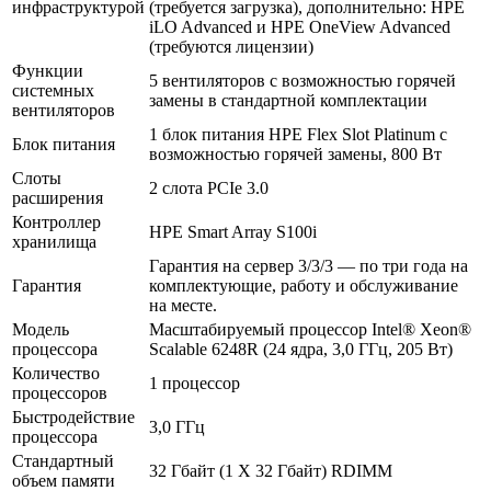
инфраструктурой
(требуется загрузка), дополнительно: HPE
iLO Advanced и HPE OneView Advanced
(требуются лицензии)
Функции
5 вентиляторов с возможностью горячей
системных
замены в стандартной комплектации
вентиляторов
1 блок питания HPE Flex Slot Platinum с
Блок питания
возможностью горячей замены, 800 Вт
Слоты
2 слота PCIe 3.0
расширения
Контроллер
HPE Smart Array S100i
хранилища
Гарантия на сервер 3/3/3 — по три года на
Гарантия
комплектующие, работу и обслуживание
на месте.
Модель
Масштабируемый процессор Intel® Xeon®
процессора
Scalable 6248R (24 ядра, 3,0 ГГц, 205 Вт)
Количество
1 процессор
процессоров
Быстродействие
3,0 ГГц
процессора
Стандартный
32 Гбайт (1 X 32 Гбайт) RDIMM
объем памяти