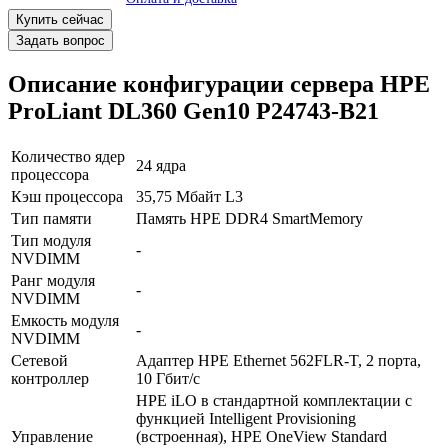
Купить сейчас
Задать вопрос
Описание конфигурации сервера HPE
ProLiant DL360 Gen10 P24743-B21
Количество ядер
24 ядра
процессора
Кэш процессора
35,75 Мбайт L3
Тип памяти
Память HPE DDR4 SmartMemory
В корзину
Тип модуля
Оплата и доставка
-
NVDIMM
Ранг модуля
-
NVDIMM
Емкость модуля
-
NVDIMM
Сетевой
Адаптер HPE Ethernet 562FLR-T, 2 порта,
контроллер
10 Гбит/с
HPE iLO в стандартной комплектации с
функцией Intelligent Provisioning
Управление
(встроенная), HPE OneView Standard