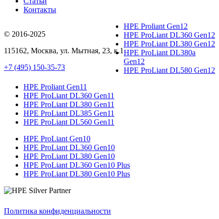
Статьи
Контакты
HPE Proliant Gen12
© 2016-2025
HPE ProLiant DL360 Gen12
HPE ProLiant DL380 Gen12
115162
,
Москва
, ул.
Мытная, 23
, к.1
HPE ProLiant DL380a
Gen12
+7 (495) 150-35-73
HPE ProLiant DL580 Gen12
HPE Proliant Gen11
HPE ProLiant DL360 Gen11
HPE ProLiant DL380 Gen11
HPE ProLiant DL385 Gen11
HPE ProLiant DL560 Gen11
HPE ProLiant Gen10
HPE ProLiant DL360 Gen10
HPE ProLiant DL380 Gen10
HPE ProLiant DL360 Gen10 Plus
HPE ProLiant DL380 Gen10 Plus
Политика конфиденциальности