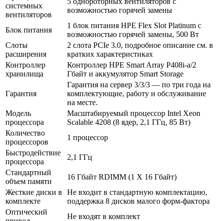
5 однороторных вентиляторов с
системных
возможностью горячей замены
вентиляторов
1 блок питания HPE Flex Slot Platinum с
Блок питания
возможностью горячей замены, 500 Вт
Слоты
2 слота PCIe 3.0, подробное описание см. в
расширения
кратких характеристиках
Контроллер
Контроллер HPE Smart Array P408i-a/2
хранилища
Гбайт и аккумулятор Smart Storage
Гарантия на сервер 3/3/3 — по три года на
Гарантия
комплектующие, работу и обслуживание
на месте.
Модель
Масштабируемый процессор Intel Xeon
процессора
Scalable 4208 (8 ядер, 2,1 ГГц, 85 Вт)
Количество
1 процессор
процессоров
Быстродействие
2,1 ГГц
процессора
Стандартный
16 Гбайт RDIMM (1 X 16 Гбайт)
объем памяти
Жесткие диски в
Не входит в стандартную комплектацию,
комплекте
поддержка 8 дисков малого форм-фактора
Оптический
Не входят в комплект
привод