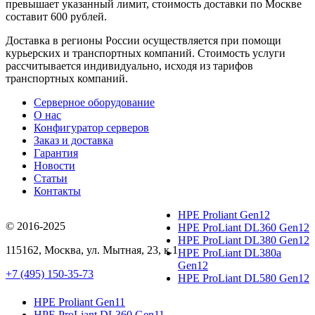
превышает указанный лимит, стоимость доставки по Москве
составит 600 рублей.
Доставка в регионы России осуществляется при помощи
курьерских и транспортных компаний. Стоимость услуги
рассчитывается индивидуально, исходя из тарифов
транспортных компаний.
Серверное оборудование
О нас
Конфигуратор серверов
Заказ и доставка
Гарантия
Новости
Статьи
Контакты
HPE Proliant Gen12
© 2016-2025
HPE ProLiant DL360 Gen12
HPE ProLiant DL380 Gen12
115162
,
Москва
, ул.
Мытная, 23
, к.1
HPE ProLiant DL380a
Gen12
+7 (495) 150-35-73
HPE ProLiant DL580 Gen12
HPE Proliant Gen11
HPE ProLiant DL360 Gen11