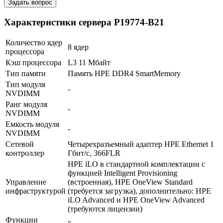
Задать вопрос
Характеристики сервера P19774-B21
Количество ядер
8 ядер
процессора
Кэш процессора
L3 11 Мбайт
Тип памяти
Память HPE DDR4 SmartMemory
Тип модуля
-
В корзину
NVDIMM
Оплата и доставка
Ранг модуля
-
NVDIMM
Емкость модуля
-
NVDIMM
Сетевой
Четырехразъемный адаптер HPE Ethernet 1
контроллер
Гбит/с, 366FLR
HPE iLO в стандартной комплектации с
функцией Intelligent Provisioning
Управление
(встроенная), HPE OneView Standard
инфраструктурой
(требуется загрузка), дополнительно: HPE
iLO Advanced и HPE OneView Advanced
(требуются лицензии)
Функции