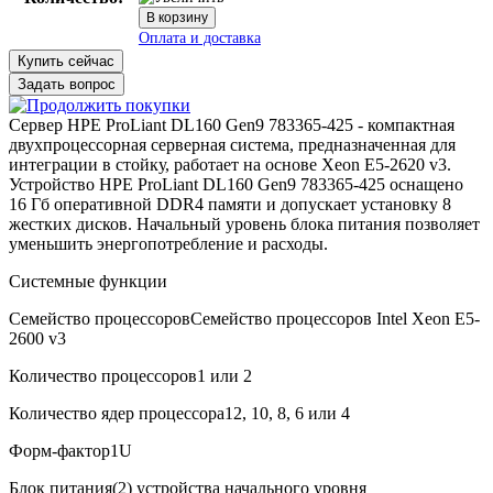
Купить сейчас
Задать вопрос
Сервер HPE ProLiant DL160 Gen9 783365-425 - компактная
двухпроцессорная серверная система, предназначенная для
интеграции в стойку, работает на основе Xeon E5-2620 v3.
Устройство HPE ProLiant DL160 Gen9 783365-425 оснащено
16 Гб оперативной DDR4 памяти и допускает установку 8
жестких дисков. Начальный уровень блока питания позволяет
уменьшить энергопотребление и расходы.
Системные функции
Семейство процессоров
Семейство процессоров Intel Xeon E5-
2600 v3
В корзину
Оплата и доставка
Количество процессоров
1 или 2
Количество ядер процессора
12, 10, 8, 6 или 4
Форм-фактор
1U
Блок питания
(2) устройства начального уровня