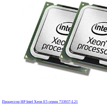
Процессор HP Intel Xeon E5 серии
733937-L21