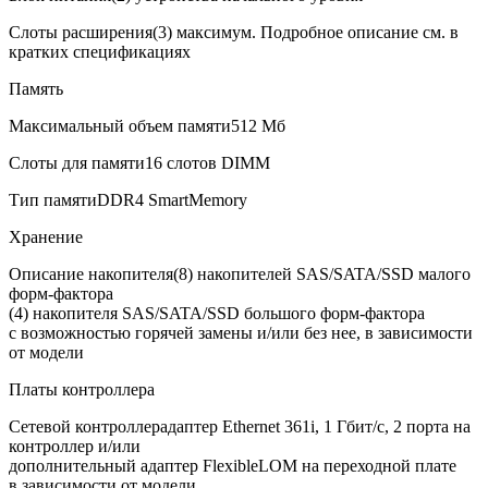
Слоты расширения
(3) максимум. Подробное описание см. в
кратких спецификациях
Память
Максимальный объем памяти
512 Мб
Слоты для памяти
16 слотов DIMM
Тип памяти
DDR4 SmartMemory
Хранение
Описание накопителя
(8) накопителей SAS/SATA/SSD малого
форм-фактора
(4) накопителя SAS/SATA/SSD большого форм-фактора
с возможностью горячей замены и/или без нее, в зависимости
от модели
Платы контроллера
Сетевой контроллер
адаптер Ethernet 361i, 1 Гбит/с, 2 порта на
контроллер и/или
дополнительный адаптер FlexibleLOM на переходной плате
в зависимости от модели