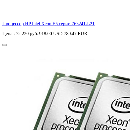
Процессор HP Intel Xeon E5 серии
763241-L21
Цена :
72 220 руб.
918.00 USD
789.47 EUR