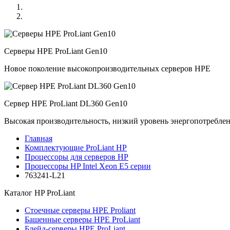
Серверы HPE ProLiant Gen10
Новое поколение высокопроизводительных серверов HPE
Сервер HPE ProLiant DL360 Gen10
Высокая производительность, низкий уровень энергопотребле
Главная
Комплектующие ProLiant HP
Процессоры для серверов HP
Процессоры HP Intel Xeon E5 серии
763241-L21
Каталог
HP ProLiant
Стоечные серверы HPE Proliant
Башенные серверы HPE ProLiant
Блейд-серверы HPE ProLiant