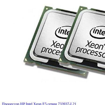
Процессор HP Intel Xeon E5 серии
733937-L21