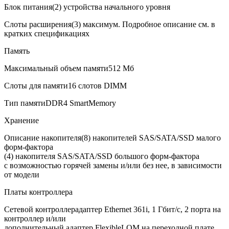
Блок питания
(2) устройства начального уровня
Слоты расширения
(3) максимум. Подробное описание см. в
кратких спецификациях
Память
Максимальный объем памяти
512 Мб
Слоты для памяти
16 слотов DIMM
Тип памяти
DDR4 SmartMemory
Хранение
Описание накопителя
(8) накопителей SAS/SATA/SSD малого
форм-фактора
(4) накопителя SAS/SATA/SSD большого форм-фактора
с возможностью горячей замены и/или без нее, в зависимости
от модели
Платы контроллера
Сетевой контроллер
адаптер Ethernet 361i, 1 Гбит/с, 2 порта на
контроллер и/или
дополнительный адаптер FlexibleLOM на переходной плате