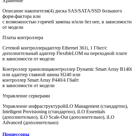
Хранение
Описание накопителя
(4) диска SAS/SATA/SSD большого
форм-фактора или
с возможностью горячей замены и/или без нее, в зависимости
от модели
Платы контроллера
Сетевой контроллер
адаптер Ethernet 361i, 1 Гбит/с
дополнительный адаптер FlexibleLOM на переходной плате
в зависимости от модели
Контроллер хранилища
контроллер Dynamic Smart Array B140i
или адаптер главной шины H240 или
контроллер Smart Array P440/4 Гбайт
в зависимости от модели
Управление серверами
Управление инфраструктурой
iLO Management (стандартно),
Intelligent Provisioning (стандартно), iLO Essentials
(дополнительно), iLO Scale-Out (дополнительно), iLO
Advanced (дополнительно)
Процессоры