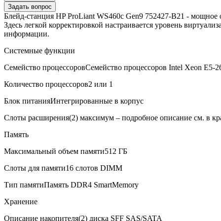
Задать вопрос
Блейд-станция HP ProLiant WS460c Gen9 752427-B21 - мощное 
Здесь легкой корректировкой настраивается уровень виртуали
информации.
Системные функции
Семейство процессоров
Семейство процессоров Intel Xeon E5-2
Количество процессоров
2 или 1
Блок питания
Интегрированные в корпус
Слоты расширения
(2) максимум – подробное описание см. в к
Память
В корзину
Максимальный объем памяти
512 ГБ
Оплата и доставка
Слоты для памяти
16 слотов DIMM
Тип памяти
Память DDR4 SmartMemory
Хранение
Описание накопителя
(2) диска SFF SAS/SATA