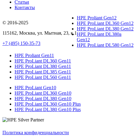
Статьи
Контакты
HPE Proliant Gen12
© 2016-2025
HPE ProLiant DL360 Gen12
HPE ProLiant DL380 Gen12
115162
,
Москва
, ул.
Мытная, 23
, к.1
HPE ProLiant DL380a
Gen12
+7 (495) 150-35-73
HPE ProLiant DL580 Gen12
HPE Proliant Gen11
HPE ProLiant DL360 Gen11
HPE ProLiant DL380 Gen11
HPE ProLiant DL385 Gen11
HPE ProLiant DL560 Gen11
HPE ProLiant Gen10
HPE ProLiant DL360 Gen10
HPE ProLiant DL380 Gen10
HPE ProLiant DL360 Gen10 Plus
HPE ProLiant DL380 Gen10 Plus
Политика конфиденциальности