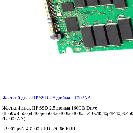
Жесткий диск HP SSD 2.5 дюйма
LT002AA
Жесткий диск HP SSD 2.5 дюйма 160GB Drive
(8560w/8560p/8460p/6560b/6460b/6360b/8540w/8540p/8440p/6450
(LT002AA)
33 907 руб.
431.00 USD
370.66 EUR