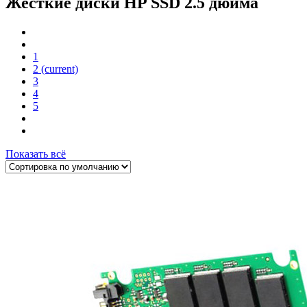
Жесткие диски HP SSD 2.5 дюйма
1
2
(current)
3
4
5
Показать всё