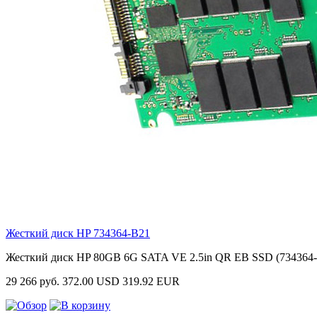
Жесткий диск HP
734364-B21
Жесткий диск HP 80GB 6G SATA VE 2.5in QR EB SSD (734364
29 266 руб.
372.00 USD
319.92 EUR