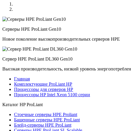
Серверы HPE ProLiant Gen10
Новое поколение высокопроизводительных серверов HPE
Сервер HPE ProLiant DL360 Gen10
Высокая производительность, низкий уровень энергопотребле
Главная
Комплектующие ProLiant HP
Процессоры для серверов HP
Процессоры HP Intel Xeon 5100 серии
Каталог
HP ProLiant
Стоечные серверы HPE Proliant
Башенные серверы HPE ProLiant
Блейд-серверы HPE ProLiant
Серверы HPE ProLiant SL Scalable