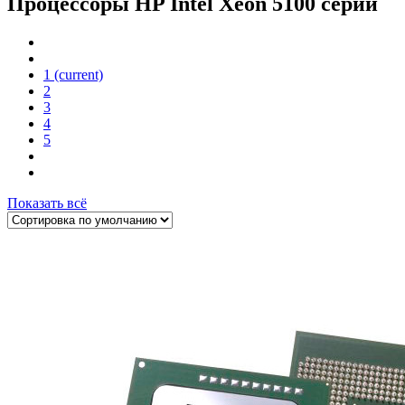
Процессоры HP Intel Xeon 5100 серии
1
(current)
2
3
4
5
Показать всё