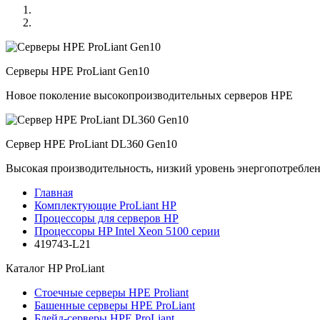
Серверы HPE ProLiant Gen10
Новое поколение высокопроизводительных серверов HPE
Сервер HPE ProLiant DL360 Gen10
Высокая производительность, низкий уровень энергопотребле
Главная
Комплектующие ProLiant HP
Процессоры для серверов HP
Процессоры HP Intel Xeon 5100 серии
419743-L21
Каталог
HP ProLiant
Стоечные серверы HPE Proliant
Башенные серверы HPE ProLiant
Блейд-серверы HPE ProLiant