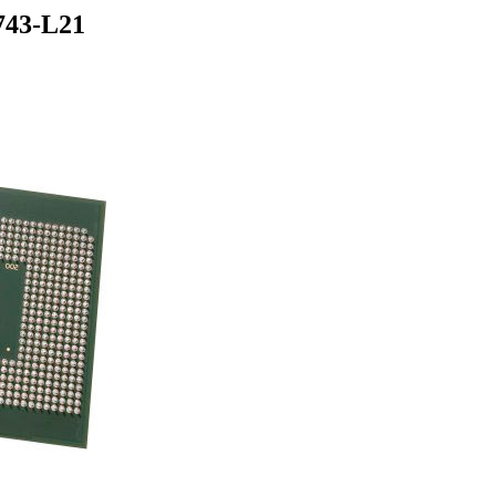
743-L21