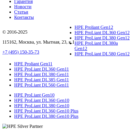
Гарантия
Новости
Статьи
Контакты
HPE Proliant Gen12
© 2016-2025
HPE ProLiant DL360 Gen12
HPE ProLiant DL380 Gen12
115162
,
Москва
, ул.
Мытная, 23
, к.1
HPE ProLiant DL380a
Gen12
+7 (495) 150-35-73
HPE ProLiant DL580 Gen12
HPE Proliant Gen11
HPE ProLiant DL360 Gen11
HPE ProLiant DL380 Gen11
HPE ProLiant DL385 Gen11
HPE ProLiant DL560 Gen11
HPE ProLiant Gen10
HPE ProLiant DL360 Gen10
HPE ProLiant DL380 Gen10
HPE ProLiant DL360 Gen10 Plus
HPE ProLiant DL380 Gen10 Plus