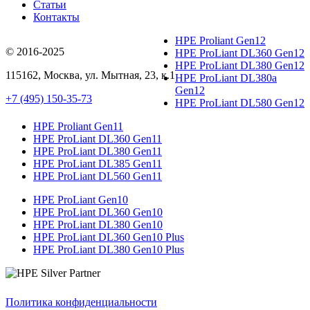
Статьи
Контакты
HPE Proliant Gen12
© 2016-2025
HPE ProLiant DL360 Gen12
HPE ProLiant DL380 Gen12
115162
,
Москва
, ул.
Мытная, 23
, к.1
HPE ProLiant DL380a
Gen12
+7 (495) 150-35-73
HPE ProLiant DL580 Gen12
HPE Proliant Gen11
HPE ProLiant DL360 Gen11
HPE ProLiant DL380 Gen11
HPE ProLiant DL385 Gen11
HPE ProLiant DL560 Gen11
HPE ProLiant Gen10
HPE ProLiant DL360 Gen10
HPE ProLiant DL380 Gen10
HPE ProLiant DL360 Gen10 Plus
HPE ProLiant DL380 Gen10 Plus
Политика конфиденциальности