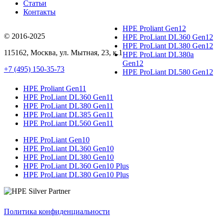
Статьи
Контакты
HPE Proliant Gen12
© 2016-2025
HPE ProLiant DL360 Gen12
HPE ProLiant DL380 Gen12
115162
,
Москва
, ул.
Мытная, 23
, к.1
HPE ProLiant DL380a
Gen12
+7 (495) 150-35-73
HPE ProLiant DL580 Gen12
HPE Proliant Gen11
HPE ProLiant DL360 Gen11
HPE ProLiant DL380 Gen11
HPE ProLiant DL385 Gen11
HPE ProLiant DL560 Gen11
HPE ProLiant Gen10
HPE ProLiant DL360 Gen10
HPE ProLiant DL380 Gen10
HPE ProLiant DL360 Gen10 Plus
HPE ProLiant DL380 Gen10 Plus
Политика конфиденциальности