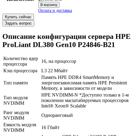
Купить сейчас
Задать вопрос
Описание конфигурации сервера HPE
ProLiant DL380 Gen10 P24846-B21
Количество ядер
16, на процессор
процессора
Кэш процессора
L3 22 Мбайт
Память HPE DDR4 SmartMemory и
В корзину
Тип памяти
энергонезависимая память HPE Persistent
Оплата и доставка
Memory, в зависимости от модели
HPE NVDIMM-N *Доступно только в 1-м
Тип модуля
поколении масштабируемых процессоров
NVDIMM
Intel® Xeon® Scalable
Ранг модуля
Одноранговый
NVDIMM
Емкость модуля
16 Гбайт
NVDIMM