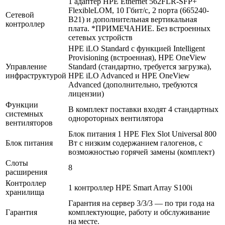
1 адаптер HPE Ethernet 562FLR-SFP+
FlexibleLOM, 10 Гбит/с, 2 порта (665240-
Сетевой
B21) и дополнительная вертикальная
контроллер
плата. *ПРИМЕЧАНИЕ. Без встроенных
сетевых устройств
HPE iLO Standard с функцией Intelligent
Provisioning (встроенная), HPE OneView
Управление
Standard (стандартно, требуется загрузка),
инфраструктурой
HPE iLO Advanced и HPE OneView
Advanced (дополнительно, требуются
лицензии)
Функции
В комплект поставки входят 4 стандартных
системных
однороторных вентилятора
вентиляторов
Блок питания 1 HPE Flex Slot Universal 800
Блок питания
Вт с низким содержанием галогенов, с
возможностью горячей замены (комплект)
Слоты
8
расширения
Контроллер
1 контроллер HPE Smart Array S100i
хранилища
Гарантия на сервер 3/3/3 — по три года на
Гарантия
комплектующие, работу и обслуживание
на месте.