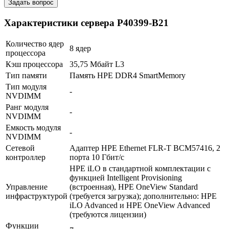
Задать вопрос
Характеристики сервера P40399-B21
Количество ядер
8 ядер
процессора
Кэш процессора
35,75 Мбайт L3
Тип памяти
Память HPE DDR4 SmartMemory
Тип модуля
-
В корзину
NVDIMM
Оплата и доставка
Ранг модуля
-
NVDIMM
Емкость модуля
-
NVDIMM
Сетевой
Адаптер HPE Ethernet FLR-T BCM57416, 2
контроллер
порта 10 Гбит/с
HPE iLO в стандартной комплектации с
функцией Intelligent Provisioning
Управление
(встроенная), HPE OneView Standard
инфраструктурой
(требуется загрузка); дополнительно: HPE
iLO Advanced и HPE OneView Advanced
(требуются лицензии)
Функции