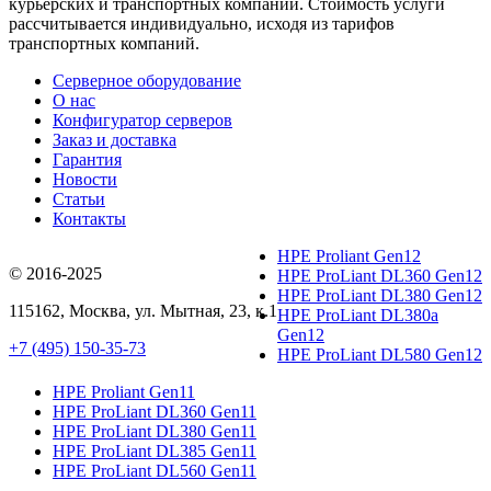
курьерских и транспортных компаний. Стоимость услуги
рассчитывается индивидуально, исходя из тарифов
транспортных компаний.
Серверное оборудование
О нас
Конфигуратор серверов
Заказ и доставка
Гарантия
Новости
Статьи
Контакты
HPE Proliant Gen12
© 2016-2025
HPE ProLiant DL360 Gen12
HPE ProLiant DL380 Gen12
115162
,
Москва
, ул.
Мытная, 23
, к.1
HPE ProLiant DL380a
Gen12
+7 (495) 150-35-73
HPE ProLiant DL580 Gen12
HPE Proliant Gen11
HPE ProLiant DL360 Gen11
HPE ProLiant DL380 Gen11
HPE ProLiant DL385 Gen11
HPE ProLiant DL560 Gen11