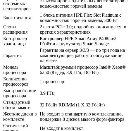
7 высокопроизводительных вентиляторов с
системных
возможностью горячей замены
вентиляторов
1 блока питания HPE Flex Slot Platinum с
Блок питания
возможностью горячей замены, 800 Вт
Слоты
2 слота PCIe 3.0; подробное описание см. в
расширения
кратких характеристиках
Контроллер
Контроллер HPE Smart Array P408i-a/2
хранилища
Гбайт и аккумулятор Smart Storage
Гарантия на сервер 3/3/3 — по три года на
Гарантия
комплектующие, работу и обслуживание
на месте
Модель
Масштабируемый процессор Intel® Xeon®
процессора
6250 (8 ядер, 3,9 ГГц, 185 Вт)
Количество
1 процессор
процессоров
Быстродействие
3,9 ГГц
процессора
Стандартный
32 Гбайт RDIMM (1 X 32 Гбайт)
объем памяти
Жесткие диски в
Не входит в стандартную комплектацию,
комплекте
поддержка 8 дисков малого форм-фактора
Оптический
Не входят в комплект
привод