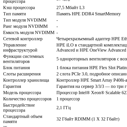
процессора
Кэш процессора
27,5 Мбайт L3
Тип памяти
Память HPE DDR4 SmartMemory
Тип модуля NVDIMM
-
В корзину
Ранг модуля NVDIMM
-
Оплата и доставка
Емкость модуля NVDIMM
-
Сетевой контроллер
Четырехразъемный адаптер HPE Ethe
Управление
HPE iLO в стандартной комплектации
инфраструктурой
Advanced и HPE OneView Advanced 
Функции системных
5 однороторных вентиляторов с во
вентиляторов
Блок питания
1 блока питания HPE Flex Slot Plat
Слоты расширения
2 слота PCIe 3.0, подробное описан
Контроллер хранилища
Контроллер HPE Smart Array P408i-a
Гарантия
Гарантия на сервер 3/3/3 — по три 
Модель процессора
Процессор Intel® Xeon® Scalable 623
Количество процессоров
1 процессор
Быстродействие
2,1 ГГц
процессора
Стандартный объем
32 Гбайт RDIMM (1 X 32 Гбайт)
памяти