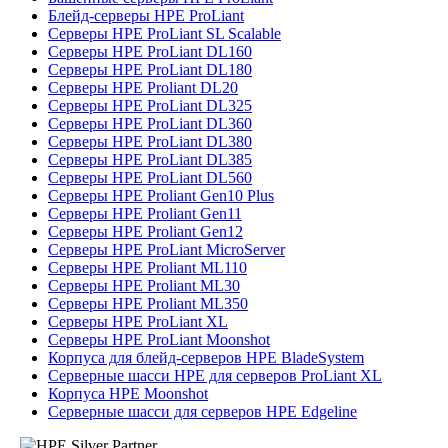
Блейд-серверы HPE ProLiant
Серверы HPE ProLiant SL Scalable
Серверы HPE ProLiant DL160
Серверы HPE ProLiant DL180
Серверы HPE Proliant DL20
Серверы HPE ProLiant DL325
Серверы HPE ProLiant DL360
Серверы HPE ProLiant DL380
Серверы HPE ProLiant DL385
Серверы HPE ProLiant DL560
Серверы HPE Proliant Gen10 Plus
Серверы HPE Proliant Gen11
Серверы HPE Proliant Gen12
Серверы HPE ProLiant MicroServer
Серверы HPE Proliant ML110
Серверы HPE Proliant ML30
Серверы HPE Proliant ML350
Серверы HPE ProLiant XL
Серверы HPE ProLiant Moonshot
Корпуса для блейд-серверов HPE BladeSystem
Серверные шасси HPE для серверов ProLiant XL
Корпуса HPE Moonshot
Серверные шасси для серверов HPE Edgeline