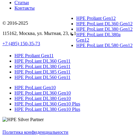
Статьи
Контакты
HPE Proliant Gen12
© 2016-2025
HPE ProLiant DL360 Gen12
HPE ProLiant DL380 Gen12
115162
,
Москва
, ул.
Мытная, 23
, к.1
HPE ProLiant DL380a
Gen12
+7 (495) 150-35-73
HPE ProLiant DL580 Gen12
HPE Proliant Gen11
HPE ProLiant DL360 Gen11
HPE ProLiant DL380 Gen11
HPE ProLiant DL385 Gen11
HPE ProLiant DL560 Gen11
HPE ProLiant Gen10
HPE ProLiant DL360 Gen10
HPE ProLiant DL380 Gen10
HPE ProLiant DL360 Gen10 Plus
HPE ProLiant DL380 Gen10 Plus
Политика конфиденциальности