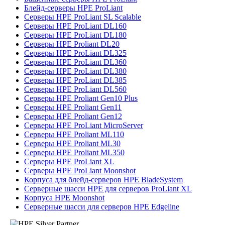
Блейд-серверы HPE ProLiant
Серверы HPE ProLiant SL Scalable
Серверы HPE ProLiant DL160
Серверы HPE ProLiant DL180
Серверы HPE Proliant DL20
Серверы HPE ProLiant DL325
Серверы HPE ProLiant DL360
Серверы HPE ProLiant DL380
Серверы HPE ProLiant DL385
Серверы HPE ProLiant DL560
Серверы HPE Proliant Gen10 Plus
Серверы HPE Proliant Gen11
Серверы HPE Proliant Gen12
Серверы HPE ProLiant MicroServer
Серверы HPE Proliant ML110
Серверы HPE Proliant ML30
Серверы HPE Proliant ML350
Серверы HPE ProLiant XL
Серверы HPE ProLiant Moonshot
Корпуса для блейд-серверов HPE BladeSystem
Серверные шасси HPE для серверов ProLiant XL
Корпуса HPE Moonshot
Серверные шасси для серверов HPE Edgeline