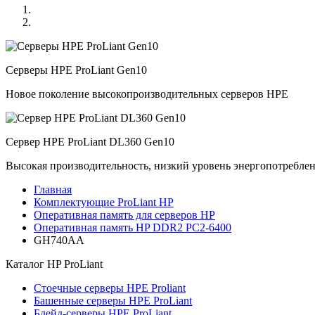
Серверы HPE ProLiant Gen10
Новое поколение высокопроизводительных серверов HPE
Сервер HPE ProLiant DL360 Gen10
Высокая производительность, низкий уровень энергопотребле
Главная
Комплектующие ProLiant HP
Оперативная память для серверов HP
Оперативная память HP DDR2 PC2-6400
GH740AA
Каталог
HP ProLiant
Стоечные серверы HPE Proliant
Башенные серверы HPE ProLiant
Блейд-серверы HPE ProLiant