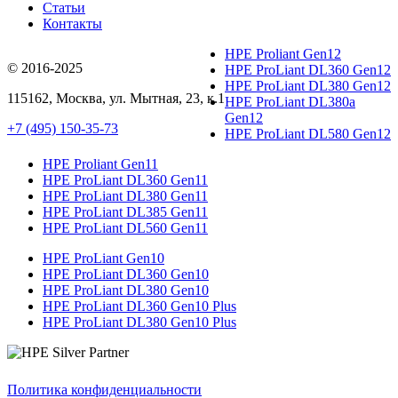
Статьи
Контакты
HPE Proliant Gen12
© 2016-2025
HPE ProLiant DL360 Gen12
HPE ProLiant DL380 Gen12
115162
,
Москва
, ул.
Мытная, 23
, к.1
HPE ProLiant DL380a
Gen12
+7 (495) 150-35-73
HPE ProLiant DL580 Gen12
HPE Proliant Gen11
HPE ProLiant DL360 Gen11
HPE ProLiant DL380 Gen11
HPE ProLiant DL385 Gen11
HPE ProLiant DL560 Gen11
HPE ProLiant Gen10
HPE ProLiant DL360 Gen10
HPE ProLiant DL380 Gen10
HPE ProLiant DL360 Gen10 Plus
HPE ProLiant DL380 Gen10 Plus
Политика конфиденциальности