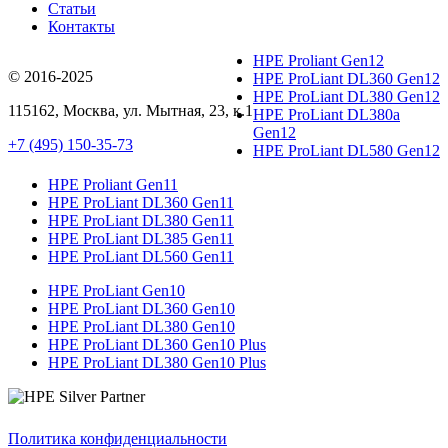
Статьи
Контакты
HPE Proliant Gen12
© 2016-2025
HPE ProLiant DL360 Gen12
HPE ProLiant DL380 Gen12
115162
,
Москва
, ул.
Мытная, 23
, к.1
HPE ProLiant DL380a
Gen12
+7 (495) 150-35-73
HPE ProLiant DL580 Gen12
HPE Proliant Gen11
HPE ProLiant DL360 Gen11
HPE ProLiant DL380 Gen11
HPE ProLiant DL385 Gen11
HPE ProLiant DL560 Gen11
HPE ProLiant Gen10
HPE ProLiant DL360 Gen10
HPE ProLiant DL380 Gen10
HPE ProLiant DL360 Gen10 Plus
HPE ProLiant DL380 Gen10 Plus
Политика конфиденциальности