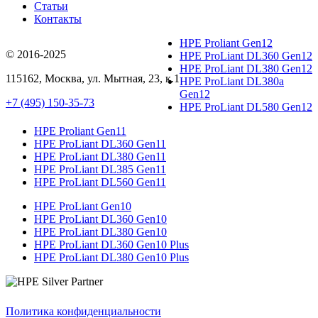
Статьи
Контакты
HPE Proliant Gen12
© 2016-2025
HPE ProLiant DL360 Gen12
HPE ProLiant DL380 Gen12
115162
,
Москва
, ул.
Мытная, 23
, к.1
HPE ProLiant DL380a
Gen12
+7 (495) 150-35-73
HPE ProLiant DL580 Gen12
HPE Proliant Gen11
HPE ProLiant DL360 Gen11
HPE ProLiant DL380 Gen11
HPE ProLiant DL385 Gen11
HPE ProLiant DL560 Gen11
HPE ProLiant Gen10
HPE ProLiant DL360 Gen10
HPE ProLiant DL380 Gen10
HPE ProLiant DL360 Gen10 Plus
HPE ProLiant DL380 Gen10 Plus
Политика конфиденциальности