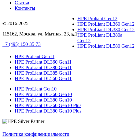
Статьи
Контакты
HPE Proliant Gen12
© 2016-2025
HPE ProLiant DL360 Gen12
HPE ProLiant DL380 Gen12
115162
,
Москва
, ул.
Мытная, 23
, к.1
HPE ProLiant DL380a
Gen12
+7 (495) 150-35-73
HPE ProLiant DL580 Gen12
HPE Proliant Gen11
HPE ProLiant DL360 Gen11
HPE ProLiant DL380 Gen11
HPE ProLiant DL385 Gen11
HPE ProLiant DL560 Gen11
HPE ProLiant Gen10
HPE ProLiant DL360 Gen10
HPE ProLiant DL380 Gen10
HPE ProLiant DL360 Gen10 Plus
HPE ProLiant DL380 Gen10 Plus
Политика конфиденциальности