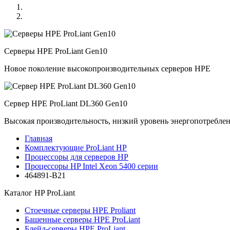
Серверы HPE ProLiant Gen10
Новое поколение высокопроизводительных серверов HPE
Сервер HPE ProLiant DL360 Gen10
Высокая производительность, низкий уровень энергопотребле
Главная
Комплектующие ProLiant HP
Процессоры для серверов HP
Процессоры HP Intel Xeon 5400 серии
464891-B21
Каталог
HP ProLiant
Стоечные серверы HPE Proliant
Башенные серверы HPE ProLiant
Блейд-серверы HPE ProLiant