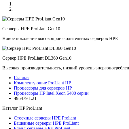
Серверы HPE ProLiant Gen10
Новое поколение высокопроизводительных серверов HPE
Сервер HPE ProLiant DL360 Gen10
Высокая производительность, низкий уровень энергопотребле
Главная
Комплектующие ProLiant HP
Процессоры для серверов HP
Процессоры HP Intel Xeon 5400 серии
495479-L21
Каталог
HP ProLiant
Стоечные серверы HPE Proliant
Башенные серверы HPE ProLiant
Блейд-серверы HPE ProLiant