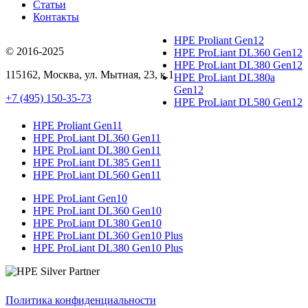
Статьи
Контакты
HPE Proliant Gen12
© 2016-2025
HPE ProLiant DL360 Gen12
HPE ProLiant DL380 Gen12
115162
,
Москва
, ул.
Мытная, 23
, к.1
HPE ProLiant DL380a
Gen12
+7 (495) 150-35-73
HPE ProLiant DL580 Gen12
HPE Proliant Gen11
HPE ProLiant DL360 Gen11
HPE ProLiant DL380 Gen11
HPE ProLiant DL385 Gen11
HPE ProLiant DL560 Gen11
HPE ProLiant Gen10
HPE ProLiant DL360 Gen10
HPE ProLiant DL380 Gen10
HPE ProLiant DL360 Gen10 Plus
HPE ProLiant DL380 Gen10 Plus
Политика конфиденциальности