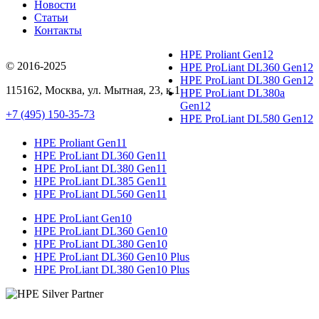
Новости
Статьи
Контакты
HPE Proliant Gen12
© 2016-2025
HPE ProLiant DL360 Gen12
HPE ProLiant DL380 Gen12
115162
,
Москва
, ул.
Мытная, 23
, к.1
HPE ProLiant DL380a
Gen12
+7 (495) 150-35-73
HPE ProLiant DL580 Gen12
HPE Proliant Gen11
HPE ProLiant DL360 Gen11
HPE ProLiant DL380 Gen11
HPE ProLiant DL385 Gen11
HPE ProLiant DL560 Gen11
HPE ProLiant Gen10
HPE ProLiant DL360 Gen10
HPE ProLiant DL380 Gen10
HPE ProLiant DL360 Gen10 Plus
HPE ProLiant DL380 Gen10 Plus