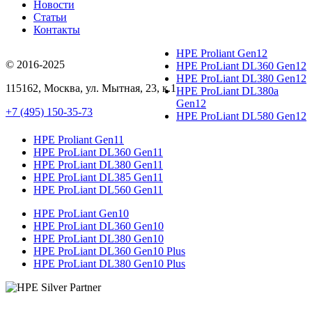
Новости
Статьи
Контакты
HPE Proliant Gen12
© 2016-2025
HPE ProLiant DL360 Gen12
HPE ProLiant DL380 Gen12
115162
,
Москва
, ул.
Мытная, 23
, к.1
HPE ProLiant DL380a
Gen12
+7 (495) 150-35-73
HPE ProLiant DL580 Gen12
HPE Proliant Gen11
HPE ProLiant DL360 Gen11
HPE ProLiant DL380 Gen11
HPE ProLiant DL385 Gen11
HPE ProLiant DL560 Gen11
HPE ProLiant Gen10
HPE ProLiant DL360 Gen10
HPE ProLiant DL380 Gen10
HPE ProLiant DL360 Gen10 Plus
HPE ProLiant DL380 Gen10 Plus