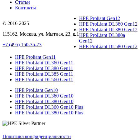
Статьи
Контакты
HPE Proliant Gen12
© 2016-2025
HPE ProLiant DL360 Gen12
HPE ProLiant DL380 Gen12
115162
,
Москва
, ул.
Мытная, 23
, к.1
HPE ProLiant DL380a
Gen12
+7 (495) 150-35-73
HPE ProLiant DL580 Gen12
HPE Proliant Gen11
HPE ProLiant DL360 Gen11
HPE ProLiant DL380 Gen11
HPE ProLiant DL385 Gen11
HPE ProLiant DL560 Gen11
HPE ProLiant Gen10
HPE ProLiant DL360 Gen10
HPE ProLiant DL380 Gen10
HPE ProLiant DL360 Gen10 Plus
HPE ProLiant DL380 Gen10 Plus
Политика конфиденциальности