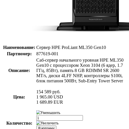
Наименование:
Сервер HPE ProLiant ML350 Gen10
Партномер:
877619-001
Саб-сервер начального уровная HPE ML350
Gen10 с процессором Xeon 3104 (6 ядер, 1.7
Описание:
ГГц, 85Вт), память 8 GB RDIMM SR 2600
MT/s, диски 4LFF NHP, контроллеры S100i,
блок питания 500Вт, Sub-Entry Tower Server
154 589
руб.
Цена:
1 965.00
USD
1 689.89
EUR
Количество: