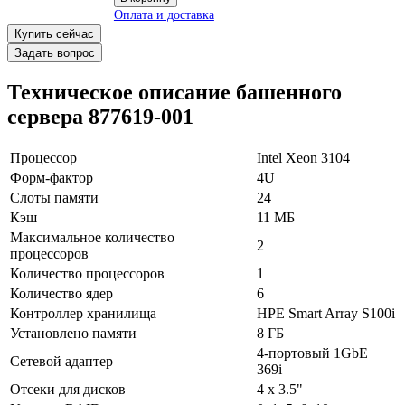
Купить сейчас
Задать вопрос
Техническое описание башенного
сервера 877619-001
Процессор
Intel Xeon 3104
Форм-фактор
4U
Слоты памяти
24
Кэш
11 МБ
В корзину
Максимальное количество
Оплата и доставка
2
процессоров
Количество процессоров
1
Количество ядер
6
Контроллер хранилища
HPE Smart Array S100i
Установлено памяти
8 ГБ
4-портовый 1GbE
Сетевой адаптер
369i
Отсеки для дисков
4 x 3.5"