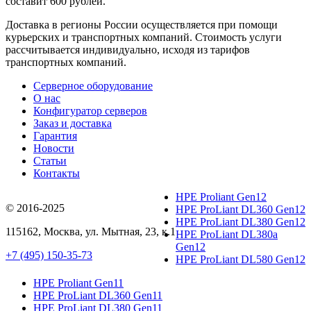
составит 600 рублей.
Доставка в регионы России осуществляется при помощи
курьерских и транспортных компаний. Стоимость услуги
рассчитывается индивидуально, исходя из тарифов
транспортных компаний.
Серверное оборудование
О нас
Конфигуратор серверов
Заказ и доставка
Гарантия
Новости
Статьи
Контакты
HPE Proliant Gen12
© 2016-2025
HPE ProLiant DL360 Gen12
HPE ProLiant DL380 Gen12
115162
,
Москва
, ул.
Мытная, 23
, к.1
HPE ProLiant DL380a
Gen12
+7 (495) 150-35-73
HPE ProLiant DL580 Gen12
HPE Proliant Gen11
HPE ProLiant DL360 Gen11
HPE ProLiant DL380 Gen11