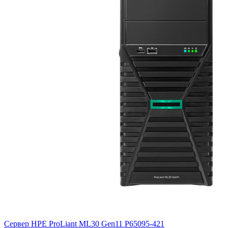
Сервер HPE ProLiant ML30 Gen11
P65095-421