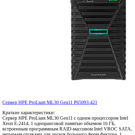
Сервер HPE ProLiant ML30 Gen11
P65093-421
Краткие характеристики:
Сервер HPE ProLiant ML30 Gen11 с одним процессором Intel
Xeon E-2414, 1 одноранговой памятью объемом 16 ГБ,
встроенным программным RAID-массивом Intel VROC SATA,
четырьмя отсеками для дисков большого форм-фактора, 1