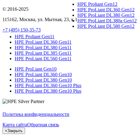
HPE Proliant Gen12
© 2016-2025
HPE ProLiant DL360 Gen12
HPE ProLiant DL380 Gen12
115162
,
Москва
, ул.
Мытная, 23
, к.1
HPE ProLiant DL380a Gen12
HPE ProLiant DL580 Gen12
+7 (495) 150-35-73
HPE Proliant Gen11
HPE ProLiant DL360 Gen11
HPE ProLiant DL380 Gen11
HPE ProLiant DL385 Gen11
HPE ProLiant DL560 Gen11
HPE ProLiant Gen10
HPE ProLiant DL360 Gen10
HPE ProLiant DL380 Gen10
HPE ProLiant DL360 Gen10 Plus
HPE ProLiant DL380 Gen10 Plus
Политика конфиденциальности
Карта сайта
Обратная связь
×
Закрыть