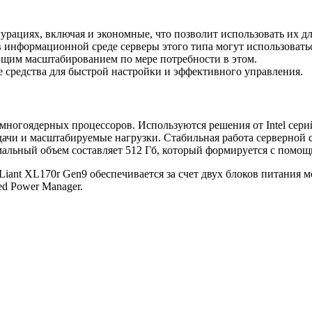
урациях, включая и экономные, что позволит использовать их дл
 информационной среде серверы этого типа могут использовать
ющим масштабированием по мере потребности в этом.
 средства для быстрой настройки и эффективного управления.
ногоядерных процессоров. Используются решения от Intel серий 
ачи и масштабируемые нагрузки. Стабильная работа серверной с
мальный объем составляет 512 Гб, который формируется с помо
ant XL170r Gen9 обеспечивается за счет двух блоков питания 
d Power Manager.