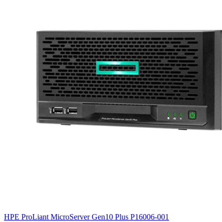
HPE ProLiant MicroServer Gen10 Plus
P16006-001