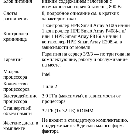
Блок питания
низким содержанием галогенов с
возможностью горячей замены, 800 Вт
Слоты
8, подробное описание см. в кратких
расширения
характеристиках
1 контроллер HPE Smart Array S100i и/или
1 контроллер HPE Smart Array P408i-a и/
Контроллер
или 1 HPE Smart Array P816i-a и/или 1
хранилища
контроллер HPE Smart Array E208i-a, в
зависимости от модели
Гарантия на сервер 3/3/3 — по три года на
Гарантия
комплектующие, работу и обслуживание
на месте.
Модель
Intel
процессора
Количество
1 или 2
процессоров
Быстродействие
3,9 ГГц (максимум), в зависимости от
процессора
процессора
Стандартный
32 ГБ (1x 32 ГБ) RDIMM
объем памяти
Не входит в стандартную комплектацию,
Жесткие диски в
поддерживается 8 дисков малого форм-
комплекте
фактора