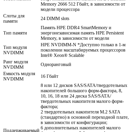
Memory 2666 512 Гбайт, в зависимости от
модели процессора
Слоты для
24 DIMM slots
памяти
Память HPE DDR4 SmartMemory и
Тип памяти
энергонезависимая память HPE Persistent
Memory, в зависимости от модели
HPE NVDIMM-N *Доступно только в 1-м
Тип модуля
поколении масштабируемых процессоров
NVDIMM
Intel® Xeon® Scalable
Ранг модуля
Одноранговый
NVDIMM
Емкость модуля
16 Гбайт
NVDIMM
8 или 12 дисков SAS/SATA/твердотельных
накопителей большого форм-фактора, 8,
10, 16, 18 или 24 диска SAS/SATA/
твердотельных накопителя малого форм-
фактора;
2 твердотельных накопителя M.2 SATA
(стандартно) в основной переходной плате,
в зависимости от конфигурации;
6 дополнительных накопителей малого
Поддерживаемый