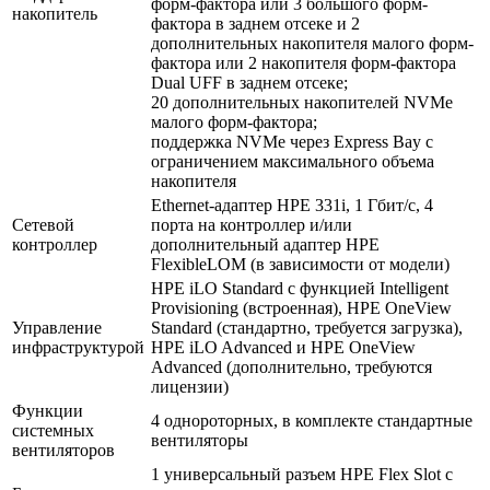
форм-фактора или 3 большого форм-
накопитель
фактора в заднем отсеке и 2
дополнительных накопителя малого форм-
фактора или 2 накопителя форм-фактора
Dual UFF в заднем отсеке;
20 дополнительных накопителей NVMe
малого форм-фактора;
поддержка NVMe через Express Bay с
ограничением максимального объема
накопителя
Ethernet-адаптер HPE 331i, 1 Гбит/с, 4
Сетевой
порта на контроллер и/или
контроллер
дополнительный адаптер HPE
FlexibleLOM (в зависимости от модели)
HPE iLO Standard с функцией Intelligent
Provisioning (встроенная), HPE OneView
Управление
Standard (стандартно, требуется загрузка),
инфраструктурой
HPE iLO Advanced и HPE OneView
Advanced (дополнительно, требуются
лицензии)
Функции
4 однороторных, в комплекте стандартные
системных
вентиляторы
вентиляторов
1 универсальный разъем HPE Flex Slot с